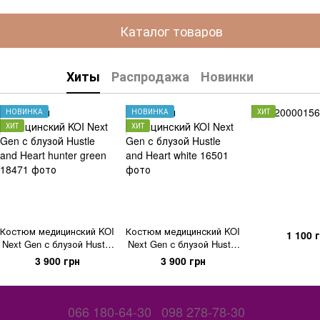
Каталог товаров
Хиты
Распродажа
Новинки
НОВИНКА
НОВИНКА
ХИТ
ХИТ
ХИТ
Костюм медицинский KOI
Костюм медицинский KOI
1 100 
Next Gen с блузой Hustle
Next Gen с блузой Hustle
and Heart hunter green
and Heart white
3 900 грн
3 900 грн
066 180-64-30
098 278-78-30