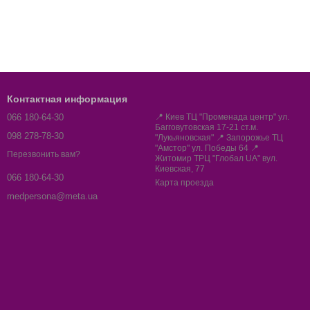
Контактная информация
066 180-64-30
📍 Киев ТЦ "Променада центр" ул.
Багговутовская 17-21 ст.м.
098 278-78-30
"Лукьяновская" 📍 Запорожье ТЦ
"Амстор" ул. Победы 64 📍
Перезвонить вам?
Житомир ТРЦ "Глобал UA" вул.
Киевская, 77
066 180-64-30
Карта проезда
medpersona@meta.ua