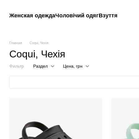
Перейти к основному контенту
Женская одежда
Чоловічий одяг
Взуття
Главная
Coqui, Чехія
Coqui, Чехія
Фильтр
Раздел
Цена, грн