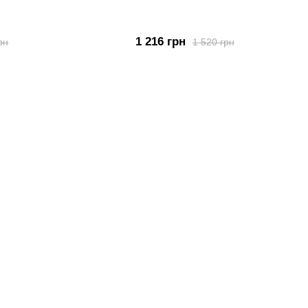
1 216 грн
рн
1 520 грн