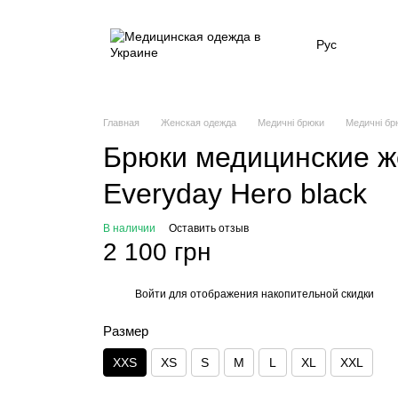
Рус
Главная
Женская одежда
Медичні брюки
Медичні бр
Брюки медицинские же
Everyday Hero black
В наличии
Оставить отзыв
2 100 грн
Войти
для отображения накопительной скидки
%
Размер
XXS
XS
S
M
L
XL
XXL