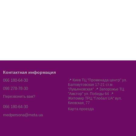
Контактная информация
066 180-64-30
📍 Киев ТЦ "Променада центр" ул.
Багговутовская 17-21 ст.м.
098 278-78-30
"Лукьяновская" 📍 Запорожье ТЦ
"Амстор" ул. Победы 64 📍
Перезвонить вам?
Житомир ТРЦ "Глобал UA" вул.
Киевская, 77
066 180-64-30
Карта проезда
medpersona@meta.ua