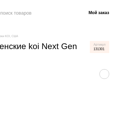
Мой заказ
юки KOI, США
нские koi Next Gen
Артикул
131301