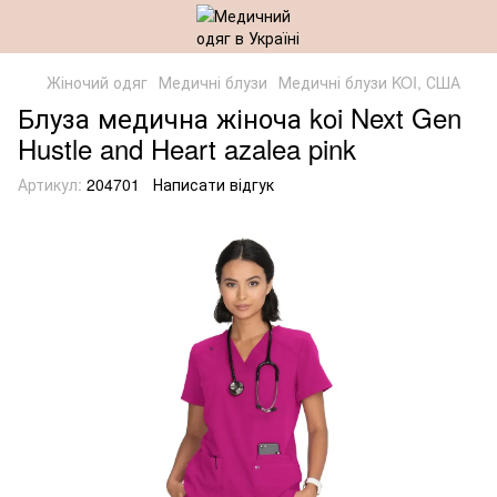
Жіночий одяг
Медичні блузи
Медичні блузи KOI, США
Блуза медична жіноча koi Next Gen
Hustle and Heart azalea pink
Артикул:
204701
Написати відгук