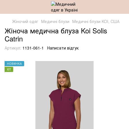
Жіночий одяг
Медичні блузи
Медичні блузи KOI, США
Жіноча медична блуза Koi Solis
Catrin
Артикул:
1131-061-1
Написати відгук
НОВИНКА
ХІТ