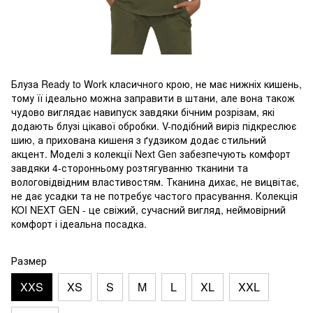
Блуза Ready to Work класичного крою, не має нижніх кишень,
тому її ідеально можна заправити в штани, але вона також
чудово виглядає навипуск завдяки бічним розрізам, які
додають блузі цікавої обробки. V-подібний виріз підкреслює
шию, а прихована кишеня з ґудзиком додає стильний
акцент. Моделі з колекції Next Gen забезпечують комфорт
завдяки 4-сторонньому розтягуванню тканини та
вологовідвідним властивостям. Тканина дихає, не вицвітає,
не дає усадки та не потребує частого прасування. Колекція
KOI NEXT GEN - це свіжий, сучасний вигляд, неймовірний
комфорт і ідеальна посадка.
Размер
XXS
XS
S
M
L
XL
XXL