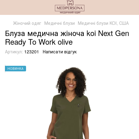
Жіночий одяг
Медичні блузи
Медичні блузи KOI, США
Блуза медична жіноча koi Next Gen
Ready To Work olive
Артикул:
123201
Написати відгук
НОВИНКА