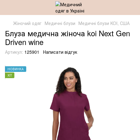
Жіночий одяг
Медичні блузи
Медичні блузи KOI, США
Блуза медична жіноча koi Next Gen
Driven wine
Артикул:
125901
Написати відгук
НОВИНКА
ХІТ